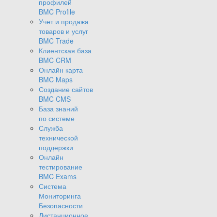
профилей
BMC Profile
Учет и продажа
товаров и услуг
BMC Trade
Клиентская база
BMC CRM
Онлайн карта
BMC Maps
Создание сайтов
BMC CMS
База знаний
по системе
Служба
технической
поддержки
Онлайн
тестирование
BMC Exams
Система
Мониторинга
Безопасности
Дистанционное