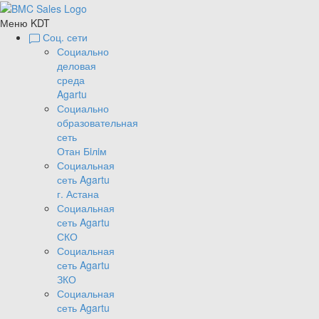
Меню KDT
Соц. сети
Социально
деловая
среда
Agartu
Социально
образовательная
сеть
Отан Бiлiм
Социальная
сеть Agartu
г. Астана
Социальная
сеть Agartu
СКО
Социальная
сеть Agartu
ЗКО
Социальная
сеть Agartu