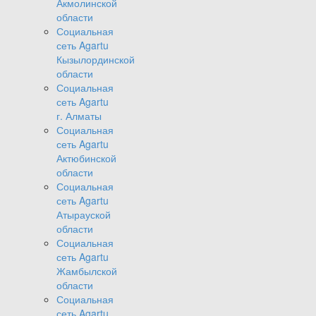
Акмолинской
области
Социальная
сеть Agartu
Кызылординской
области
Социальная
сеть Agartu
г. Алматы
Социальная
сеть Agartu
Актюбинской
области
Социальная
сеть Agartu
Атырауской
области
Социальная
сеть Agartu
Жамбылской
области
Социальная
сеть Agartu