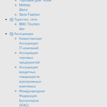
Торговый дом "Асем"
Mektep
Alemi
Sens Fashion
Туристич. сети
BMC Tourism
dev
Ассоциации
Казахстанская
Ассоциация
IT-компаний
Ассоциация
торговых
предприятий
Ассоциация
кредитных
товариществ
агропромышл.
комплекса
Международная
Федерация
Бухгалтеров
(IFAC)