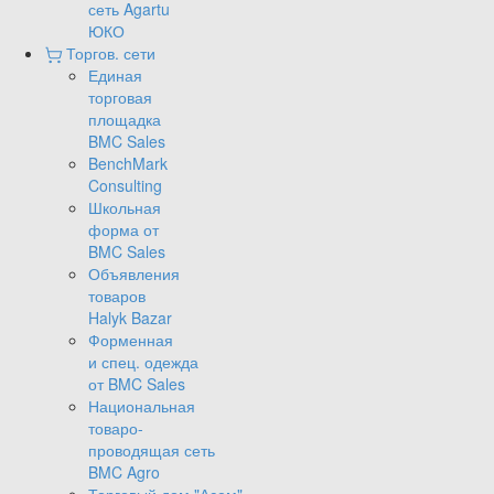
сеть Agartu
ЮКО
Торгов. сети
Единая
торговая
площадка
BMC Sales
BenchMark
Consulting
Школьная
форма от
BMC Sales
Объявления
товаров
Halyk Bazar
Форменная
и спец. одежда
от BMC Sales
Национальная
товаро-
проводящая сеть
BMC Agro