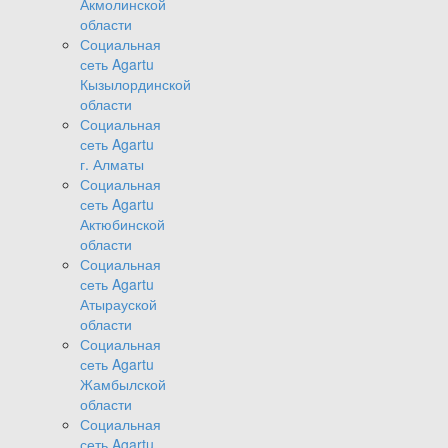
Акмолинской
области
Социальная
сеть Agartu
Кызылординской
области
Социальная
сеть Agartu
г. Алматы
Социальная
сеть Agartu
Актюбинской
области
Социальная
сеть Agartu
Атырауской
области
Социальная
сеть Agartu
Жамбылской
области
Социальная
сеть Agartu