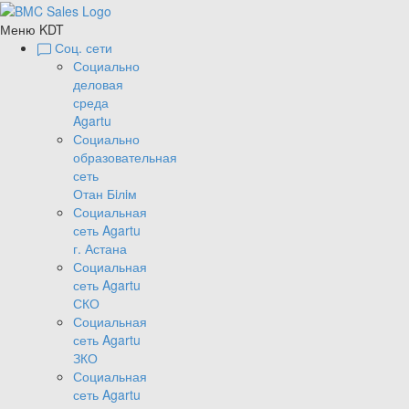
Меню KDT
Соц. сети
Социально
деловая
среда
Agartu
Социально
образовательная
сеть
Отан Бiлiм
Социальная
сеть Agartu
г. Астана
Социальная
сеть Agartu
СКО
Социальная
сеть Agartu
ЗКО
Социальная
сеть Agartu