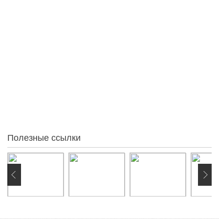
Опрос
Статистика
10
Осы айда
0
Осы аптада
0
Кеше
0
Бүгін
0
Желіде:
Полезные ссылки