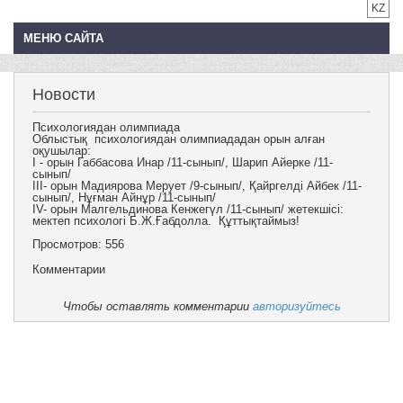
KZ
МЕНЮ САЙТА
Новости
Психологиядан олимпиада
Облыстық психологиядан олимпиададан орын алған
оқушылар:
І - орын Габбасова Инар /11-сынып/, Шарип Айерке /11-
сынып/
ІІІ- орын Мадиярова Мерует /9-сынып/, Қайргелді Айбек /11-
сынып/, Нұғман Айнұр /11-сынып/
ІV- орын Малгельдинова Кенжегүл /11-сынып/ жетекшісі:
мектеп психологі Б.Ж.Ғабдолла. Құттықтаймыз!
Просмотров: 556
Комментарии
Чтобы оставлять комментарии
авторизуйтесь
Басты бет