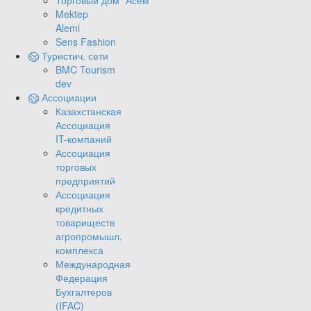
Торговый дом "Асем"
Mektep
Alemi
Sens Fashion
Туристич. сети
BMC Tourism
dev
Ассоциации
Казахстанская
Ассоциация
IT-компаний
Ассоциация
торговых
предприятий
Ассоциация
кредитных
товариществ
агропромышл.
комплекса
Международная
Федерация
Бухгалтеров
(IFAC)