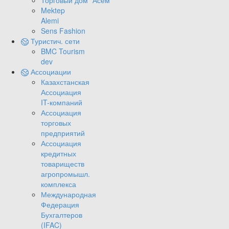
Торговый дом "Асем"
Mektep
Alemi
Sens Fashion
Туристич. сети
BMC Tourism
dev
Ассоциации
Казахстанская
Ассоциация
IT-компаний
Ассоциация
торговых
предприятий
Ассоциация
кредитных
товариществ
агропромышл.
комплекса
Международная
Федерация
Бухгалтеров
(IFAC)