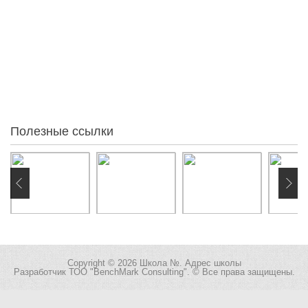
Статистика
10
Осы айда
0
Осы аптада
0
Кеше
0
Бүгін
0
Желіде:
Полезные ссылки
Copyright © 2026 Школа №. Адрес школы
Разработчик
ТОО "BenchMark Consulting"
. © Все права защищены.