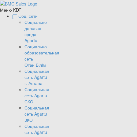
Меню KDT
Соц. сети
Социально
деловая
среда
Agartu
Социально
образовательная
сеть
Отан Бiлiм
Социальная
сеть Agartu
г. Астана
Социальная
сеть Agartu
СКО
Социальная
сеть Agartu
ЗКО
Социальная
сеть Agartu