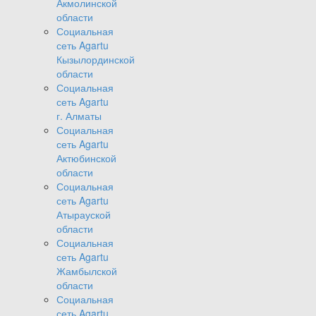
Акмолинской
области
Социальная
сеть Agartu
Кызылординской
области
Социальная
сеть Agartu
г. Алматы
Социальная
сеть Agartu
Актюбинской
области
Социальная
сеть Agartu
Атырауской
области
Социальная
сеть Agartu
Жамбылской
области
Социальная
сеть Agartu